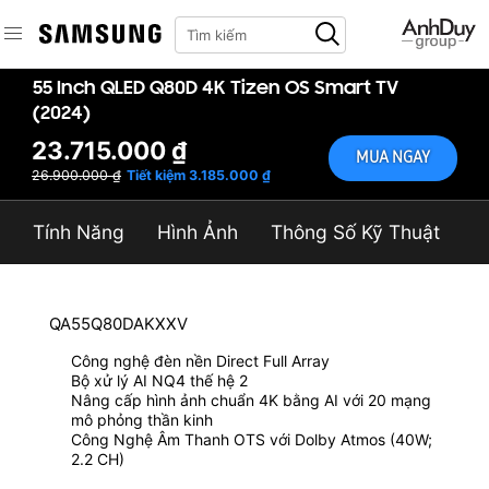
55 Inch QLED Q80D 4K Tizen OS Smart TV
(2024)
23.715.000 ₫
MUA NGAY
26.900.000 ₫
Tiết kiệm 3.185.000 ₫
Tính Năng
Hình Ảnh
Thông Số Kỹ Thuật
QA55Q80DAKXXV
Công nghệ đèn nền Direct Full Array
Bộ xử lý AI NQ4 thế hệ 2
Nâng cấp hình ảnh chuẩn 4K bằng AI với 20 mạng
mô phỏng thần kinh
Công Nghệ Âm Thanh OTS với Dolby Atmos (40W;
2.2 CH)