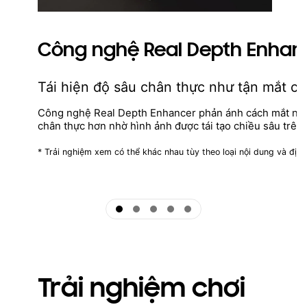
Công nghệ Real Depth Enhan
Tái hiện độ sâu chân thực như tận mắt c
Công nghệ Real Depth Enhancer phản ánh cách mắt ngườ
chân thực hơn nhờ hình ảnh được tái tạo chiều sâu trên 
* Trải nghiệm xem có thể khác nhau tùy theo loại nội dung và định
ftd16_interactive multi feature-product detail-indicator
ftd16_interactive multi feature-product detail-indicator
ftd16_interactive multi feature-product detail-indicator
ftd16_interactive multi feature-product detail-indicator
ftd16_interactive multi feature-product detail-indicator
Trải nghiệm chơi