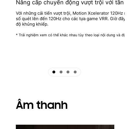
Nâng cấp chuyển động vượt trội với tần s
Với những cải tiến vượt trội, Motion Xcelerator 120Hz 
số quét lên đến 120Hz cho các tựa game VRR. Giờ đây, hã
độ khủng khiếp.
* Trải nghiệm xem có thể khác nhau tùy theo loại nội dung và địn
ftd16_interactive multi feature-product detail-indicator
ftd16_interactive multi feature-product detail-indicator
ftd16_interactive multi feature-product detail-indicator
ftd16_interactive multi feature-product detail-indicator
Âm thanh