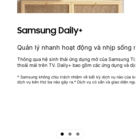
Samsung Daily+
Quản lý nhanh hoạt động và nhịp sống m
Thông qua hệ sinh thái ứng dụng mở của Samsung Tizen
thoải mái trên TV. Daily+ bao gồm các ứng dụng và dịc
* Samsung không chịu trách nhiệm về bất kỳ dịch vụ nào của bên t
dịch vụ bên thứ ba nào gây ra.* Dịch vụ có sẵn và giao diện ngườ
ftd16_interactive multi feature-product detail-indicator
ftd16_interactive multi feature-product detail-indicator
ftd16_interactive multi feature-product detail-indicator