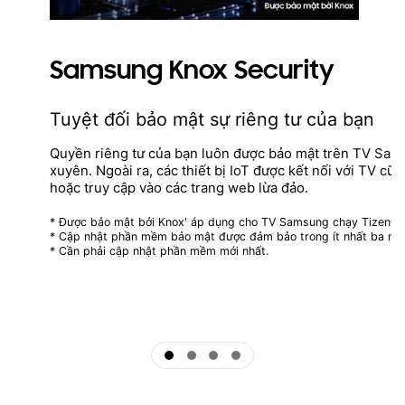
Samsung Knox Security
Tuyệt đối bảo mật sự riêng tư của bạn
Quyền riêng tư của bạn luôn được bảo mật trên TV Sam
xuyên. Ngoài ra, các thiết bị IoT được kết nối với TV cũ
hoặc truy cập vào các trang web lừa đảo.
* Được bảo mật bởi Knox' áp dụng cho TV Samsung chạy Tizen®, 
* Cập nhật phần mềm bảo mật được đảm bảo trong ít nhất ba năm
* Cần phải cập nhật phần mềm mới nhất.
ftd16_interactive multi feature-product detail-indicator
ftd16_interactive multi feature-product detail-indicator
ftd16_interactive multi feature-product detail-indicator
ftd16_interactive multi feature-product detail-indicator